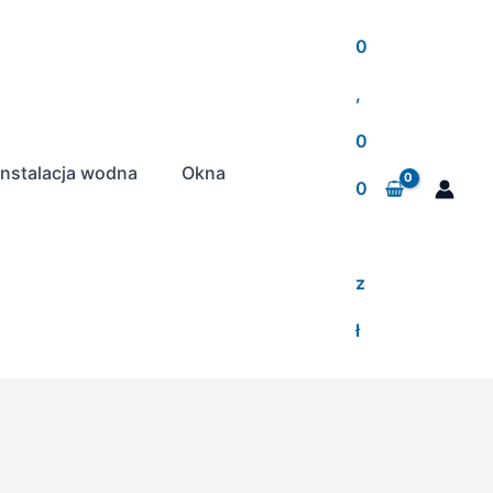
0
,
0
Instalacja wodna
Okna
0
z
ł