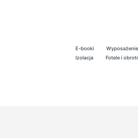
Przejdź
do
treści
E-booki
Wyposażeni
Izolacja
Fotele i obrot