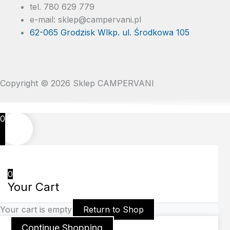
tel. 780 629 779
e-mail: sklep@campervani.pl
62-065 Grodzisk Wlkp. ul. Środkowa 105
Copyright © 2026 Sklep CAMPERVANI
0
0
Your Cart
Your cart is empty
Return to Shop
Continue Shopping