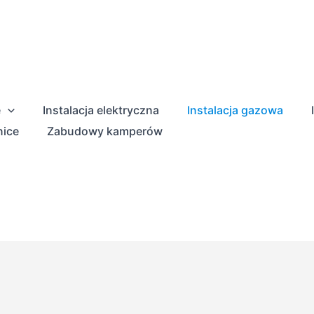
e
Instalacja elektryczna
Instalacja gazowa
nice
Zabudowy kamperów