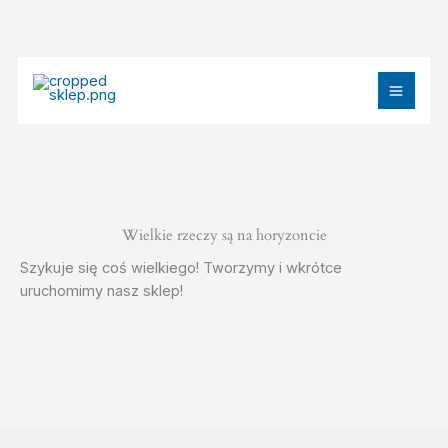
Przejdź
do
treści
MAIN
MEN
Wielkie rzeczy są na horyzoncie
Szykuje się coś wielkiego! Tworzymy i wkrótce
uruchomimy nasz sklep!