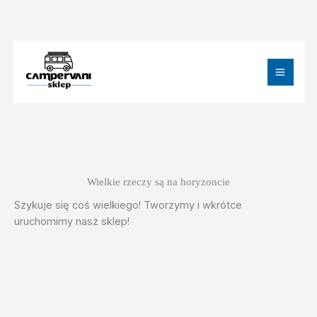
Przejdź
do
treści
MAIN
MEN
Wielkie rzeczy są na horyzoncie
Szykuje się coś wielkiego! Tworzymy i wkrótce
uruchomimy nasz sklep!