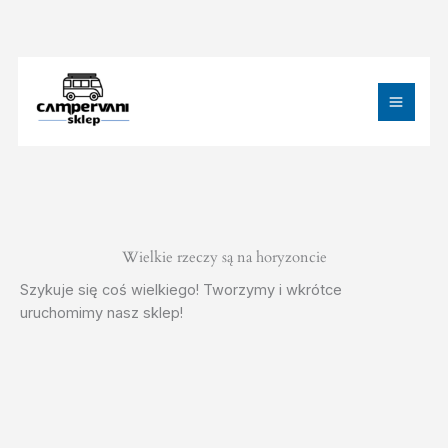
Przejdź
do
treści
MAIN
MEN
Wielkie rzeczy są na horyzoncie
Szykuje się coś wielkiego! Tworzymy i wkrótce
uruchomimy nasz sklep!